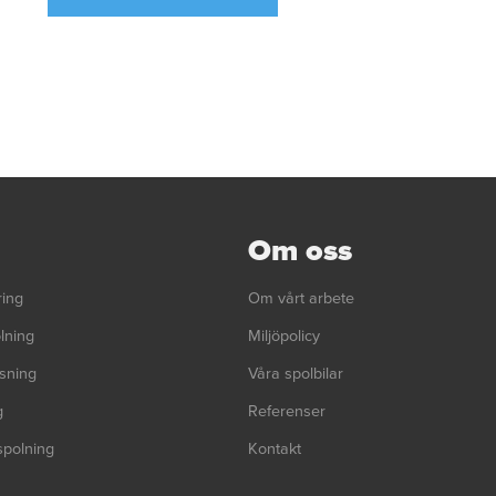
Om oss
ring
Om vårt arbete
lning
Miljöpolicy
sning
Våra spolbilar
g
Referenser
spolning
Kontakt