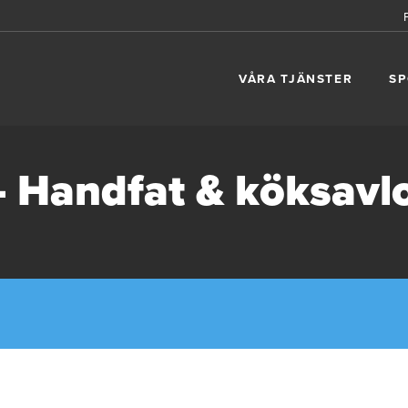
VÅRA TJÄNSTER
SP
– Handfat & köksavl