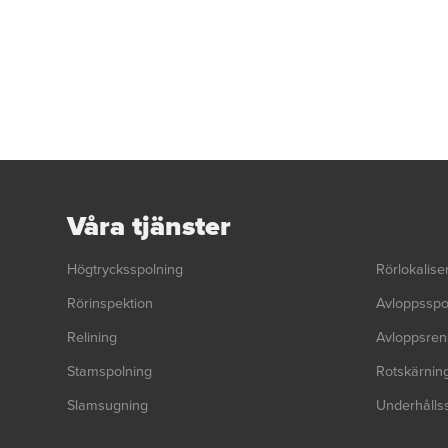
Våra tjänster
Högtrycksspolning
Rörlokalise
Rörinspektion
Avloppsspo
Relining
Avloppsren
Stamspolning
Rotskärnin
Slamsugning
Underhålls