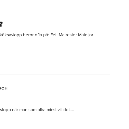
?
 köksavlopp beror ofta på: Fett Matrester Matoljor
SCH
stopp när man som allra minst vill det....