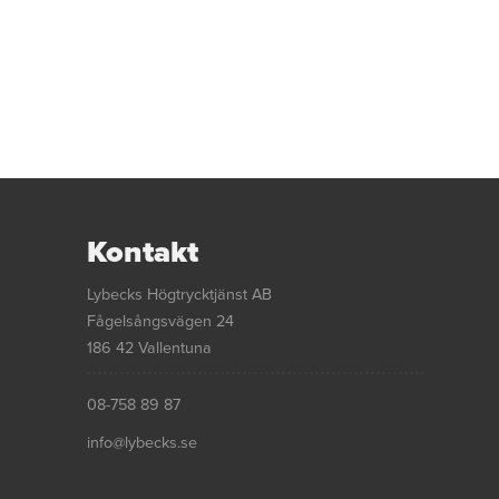
Kontakt
Lybecks Högtrycktjänst AB
Fågelsångsvägen 24
186 42 Vallentuna
08-758 89 87
info@lybecks.se