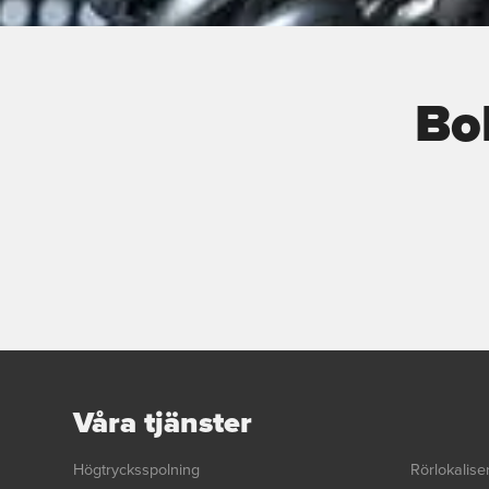
Bo
Våra tjänster
Högtrycksspolning
Rörlokalise