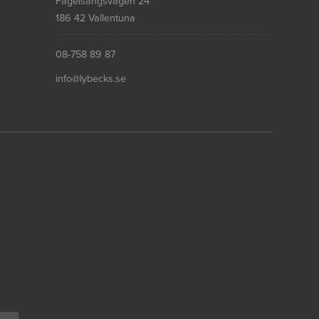
Fågelsångsvägen 24
186 42 Vallentuna
08-758 89 87
info@lybecks.se