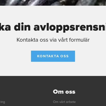
ka din avloppsrensn
Kontakta oss via vårt formulär
KONTAKTA OSS
Om oss
ring
Om vårt arbete