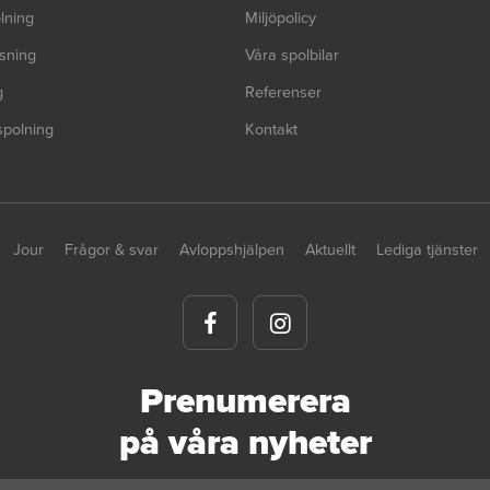
lning
Miljöpolicy
sning
Våra spolbilar
g
Referenser
spolning
Kontakt
Jour
Frågor & svar
Avloppshjälpen
Aktuellt
Lediga tjänster
Prenumerera
på våra nyheter