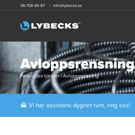
08-758 89 87
info@lybecks.se
Avloppsrensning
Hem
|
Våra tjänster
|
Avloppsrensning
Vi har assistans dygnet runt, ring oss!