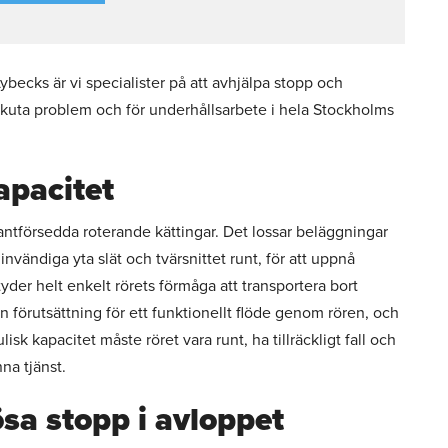
becks är vi specialister på att avhjälpa stopp och
d akuta problem och för underhållsarbete i hela Stockholms
kapacitet
antförsedda roterande kättingar. Det lossar beläggningar
 invändiga yta slät och tvärsnittet runt, för att uppnå
tyder helt enkelt rörets förmåga att transportera bort
n förutsättning för ett funktionellt flöde genom rören, och
isk kapacitet måste röret vara runt, ha tillräckligt fall och
na tjänst.
ösa stopp i avloppet