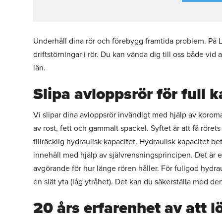
Underhåll dina rör och förebygg framtida problem. På Ly
driftstörningar i rör. Du kan vända dig till oss både vi
län.
Slipa avloppsrör för full 
Vi slipar dina avloppsrör invändigt med hjälp av korom
av rost, fett och gammalt spackel. Syftet är att få rörets
tillräcklig hydraulisk kapacitet. Hydraulisk kapacitet be
innehåll med hjälp av självrensningsprincipen. Det är e
avgörande för hur länge rören håller. För fullgod hydraul
en slät yta (låg ytråhet). Det kan du säkerställa med den
20 års erfarenhet av att l