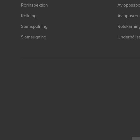
Rörinspektion
Avloppsspo
Relining
Avloppsren
Stamspolning
Rotskärnin
Slamsugning
Underhålls