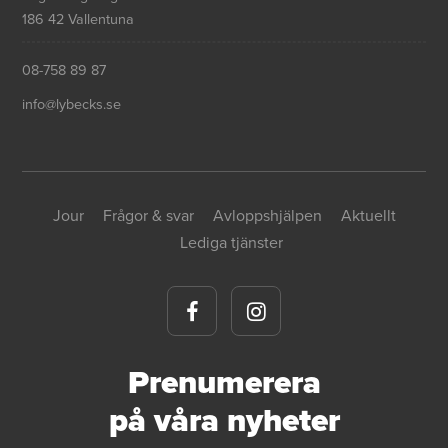
186 42 Vallentuna
08-758 89 87
info@lybecks.se
Jour
Frågor & svar
Avloppshjälpen
Aktuellt
Lediga tjänster
Prenumerera
på våra nyheter