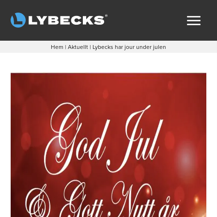
Hem
|
Aktuellt
|
Lybecks har jour under julen