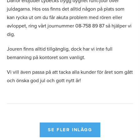
Därför erbjuder Lybecks trygg dygnet runt-jour över
juldagarna. Hos oss finns det alltid någon på plats som
kan rycka ut om du får akuta problem med rören eller
avloppet, ring vårt journummer 08-758 89 87 så hjälper vi
dig.
Jouren finns alltid tillgänglig, dock har vi inte full
bemanning på kontoret som vanligt.
Vi vill även passa på att tacka alla kunder för året som gått
och önska god jul och gott nytt år!
SE FLER INLÄGG