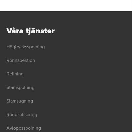
Våra tjänster
Högtrycksspolning
Rörinspektion
Relining
Stamspolning
Slamsugning
Rörlokalisering
Avloppsspolning